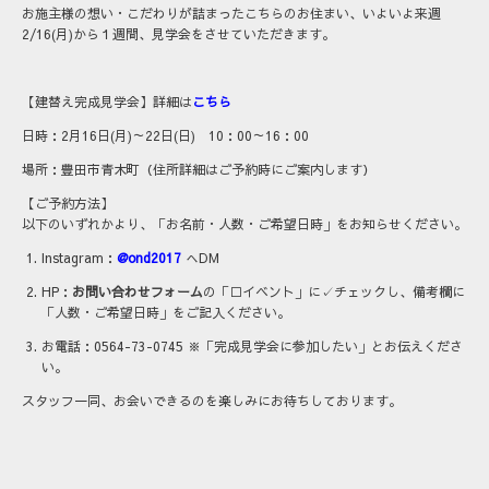
お施主様の想い・こだわりが詰まったこちらのお住まい、いよいよ来週
2/16(月)から１週間、見学会をさせていただきます。
【建替え完成見学会】詳細は
こちら
日時：2月16日(月)～22日(日) 10：00～16：00
場所：豊田市青木町（住所詳細はご予約時にご案内します）
【ご予約方法】
以下のいずれかより、「お名前・人数・ご希望日時」をお知らせください。
Instagram：
@ond2017
へDM
HP：
お問い合わせフォーム
の「□イベント」に✓チェックし、備考欄に
「人数・ご希望日時」をご記入ください。
お電話：
0564-73-0745
※「完成見学会に参加したい」とお伝えくださ
い。
スタッフ一同、お会いできるのを楽しみにお待ちしております。