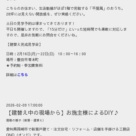
こちらのお住まい、生活動線がほぼ1階で完結する「平屋風」のおうち。
28坪には見えない開放感を、ぜひ実感ください。
土日の見学予約は埋まってきております！
平日も開催しますので、「15分だけ」といった短時間でも柔軟に対応しま
すので、是非お気軽にお問合せくださいね。
【建替え完成見学会】
日時：2月16日(月)～22日(日) 10：00～16：00
場所：豊田市青木町
★予約制・参加費無料
詳細は
こちら
2026-02-09 17:00:00
【建替え中の現場から】お施主様によるDIY♪
現場の様子（新築・建替え）
愛知県岡崎市で新築戸建て・注文住宅・リフォーム・店舗を手掛ける工務店
OND（オンド）です。