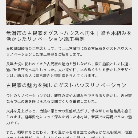
常滑市の古民家をゲストハウスへ再生｜梁や木組みを
活かしたリノベーション施工事例
愛知県岡崎市の工務店として、今回は常滑市にある古民家をゲストハウスへ
リノベーションした施工事例をご紹介します。
長年大切に使われてきた古民家の魅力を残しながら、宿泊施設として快適に
過ごせる空間へ再生しました。太い梁や柱、木のぬくもりを活かしたデザイ
ンは、訪れる人に落ち着きと特別感を与えてくれます。
古民家の魅力を残したゲストハウスリノベーション
今回のリノベーションでは、既存の梁や木組みをできる限り活かし、古民家
ならではの趣を感じられる空間づくりを重視しました。
天井を見上げると、力強い梁と木の質感が広がり、昔ながらの建築美を感じ
られます。経年変化によって深みを増した木材は、新築では再現できない魅
力です。
また、照明にもこだわり、木の温かみを引き立てる柔らかな光を採用。宿泊