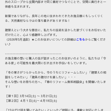
外のスロープから玄関内部まで同じ素材でつなぐことで、空間に奥行きと一
体感も生まれます。
新築でありながら、長年この地に住まわれてきたお施主様にもしっくりく
る、天然素材ならではの落ち着きがありますね！
建替えという大きな節目に、私たちの技術を活かした家づくりをお任せいた
だけたこと、心より感謝申し上げます。
（2026年5月追記）★このお住まいについての詳細は
こちら
からご覧くださ
い♪
--------------------------------------
お施主様の想いと職人の技が詰まったこのお住まいのように、私たちは「今
ある家」の可能性を最大限に引き出すお手伝いをしています。
「冬の寒さがつらかったから、今のうちにリフォームしたい」「建替えの相
談をしてみたい」「建具の建付けを直したい」・・・
そんな想いをお持ちの方へ、
『春のリフォーム無料相談会』
を開催いたしま
す！
【第１回】3月14日(土) 〜 3月21日(土)
【第２回】４月１日(土)～４月18日(土)
「15分だけ話を聞いてみたい」といったご相談にも、柔軟に対応いたしま